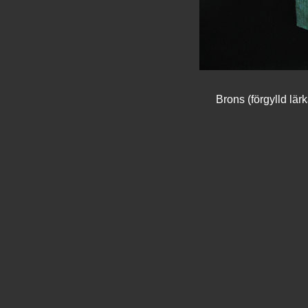
Brons (förgylld lä